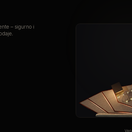
ente – sigurno i
odaje.
Ven