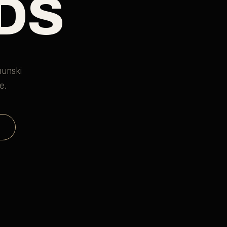
DS
hunski
e.