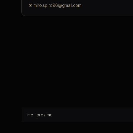
✉
miro.spiro96@gmail.com