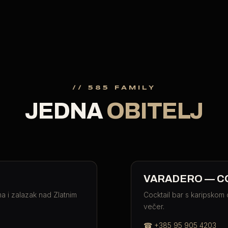
// 585 FAMILY
JEDNA
OBITELJ
VARADERO — C
a i zalazak nad Zlatnim
Cocktail bar s karipskom 
večer.
☎
+385 95 905 4203