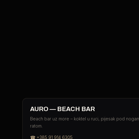
AURO — BEACH BAR
Beach bar uz more – koktel u ruci, pijesak pod nogam
ratom.
☎
+385 91 914 6305