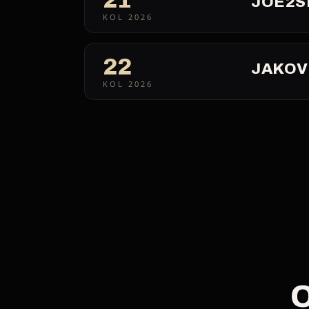
JOE2S
KOL 2026
22
JAKOV
KOL 2026