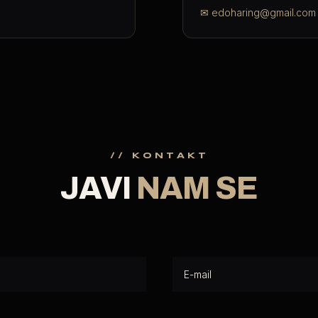
✉
edoharing@gmail.com
// KONTAKT
JAVI
NAM SE