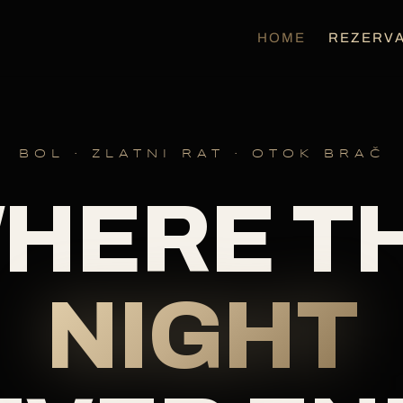
HOME
REZERVA
BOL · ZLATNI RAT · OTOK BRAČ
HERE T
NIGHT