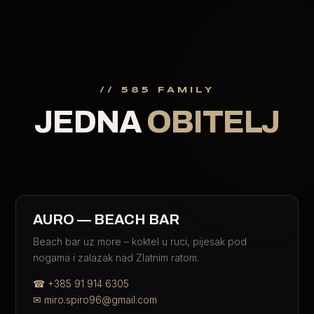
// 585 FAMILY
JEDNA
OBITELJ
AURO — BEACH BAR
Beach bar uz more – koktel u ruci, pijesak pod
nogama i zalazak nad Zlatnim ratom.
☎
+385 91 914 6305
✉
miro.spiro96@gmail.com