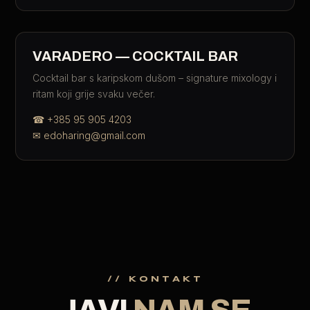
VARADERO — COCKTAIL BAR
Cocktail bar s karipskom dušom – signature mixology i
ritam koji grije svaku večer.
☎
+385 95 905 4203
✉
edoharing@gmail.com
// KONTAKT