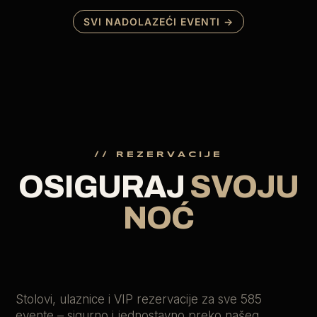
SVI NADOLAZEĆI EVENTI →
// REZERVACIJE
OSIGURAJ
SVOJU
NOĆ
Stolovi, ulaznice i VIP rezervacije za sve 585
evente – sigurno i jednostavno preko našeg